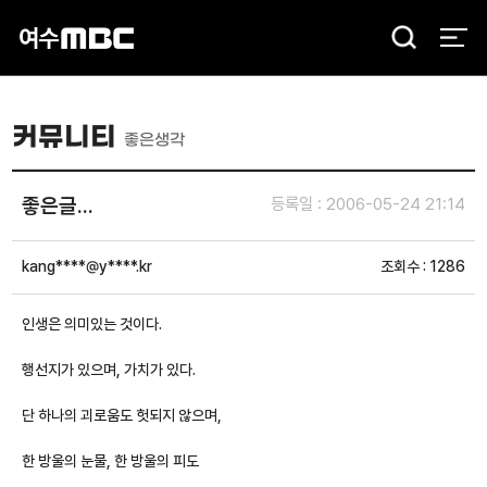
검
색
커뮤니티
좋은생각
좋은글...
등록일 : 2006-05-24 21:14
kang****@y****.kr
조회수 : 1286
인생은 의미있는 것이다.
행선지가 있으며, 가치가 있다.
단 하나의 괴로움도 헛되지 않으며,
한 방울의 눈물, 한 방울의 피도