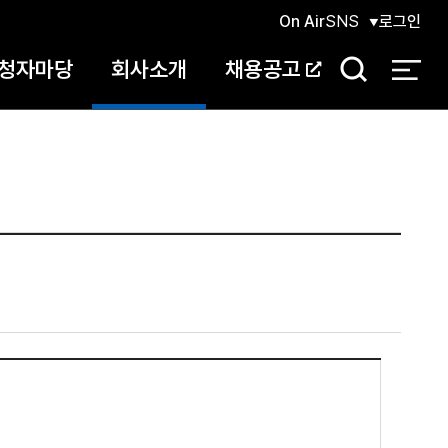
On Air
SNS
로그인
청자마당
회사소개
채용공고
검
색