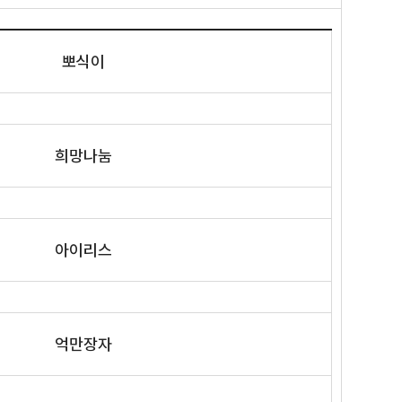
뽀식이
희망나눔
아이리스
억만장자