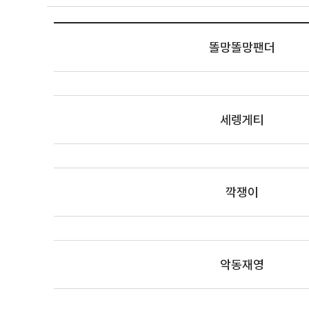
똘망똘망팬더
세렝게티
깍쟁이
악동재영