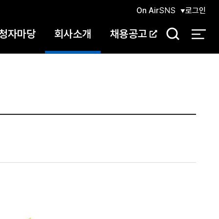
On Air
SNS
로그인
청자마당
회사소개
채용공고
검
색