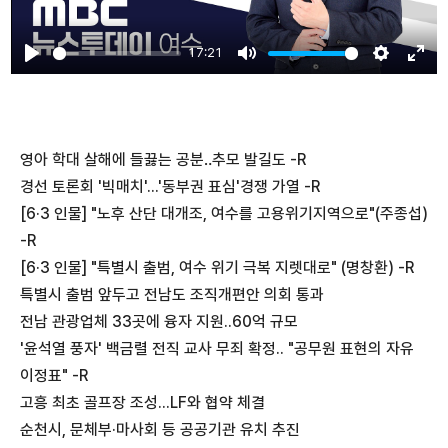
17:21
Play
Mute
Settings
Ente
fulls
영아 학대 살해에 들끓는 공분‥추모 발길도 -R
경선 토론회 '빅매치'...'동부권 표심'경쟁 가열 -R
[6·3 인물] "노후 산단 대개조, 여수를 고용위기지역으로"(주종섭)
-R
[6·3 인물] "특별시 출범, 여수 위기 극복 지렛대로" (명창환) -R
특별시 출범 앞두고 전남도 조직개편안 의회 통과
전남 관광업체 33곳에 융자 지원..60억 규모
'윤석열 풍자' 백금렬 전직 교사 무죄 확정.. "공무원 표현의 자유
이정표" -R
고흥 최초 골프장 조성...LF와 협약 체결
순천시, 문체부·마사회 등 공공기관 유치 추진