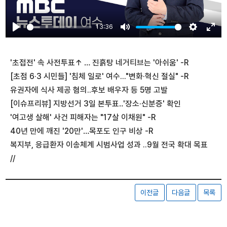
13:36
Play
Mute
Settings
Ente
fulls
'초접전' 속 사전투표↑ … 진흙탕 네거티브는 '아쉬움' -R
[초점 6·3 시민들] '침체 일로' 여수..."변화·혁신 절실" -R
유권자에 식사 제공 혐의..후보 배우자 등 5명 고발
[이슈프리뷰] 지방선거 3일 본투표‥'장소·신분증' 확인
'여고생 살해' 사건 피해자는 "17살 이채원" -R
40년 만에 깨진 '20만'…목포도 인구 비상 -R
복지부, 응급환자 이송체계 시범사업 성과 ..9월 전국 확대 목표
//
이전글
다음글
목록