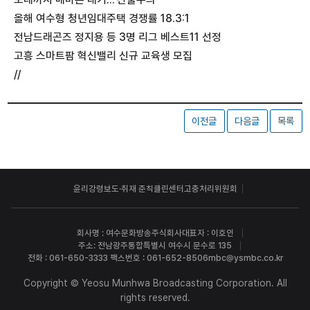
올해 여수형 청년임대주택 경쟁률 18.3:1
전남드래곤즈 정지용 등 3명 리그 베스트11 선정
고흥 스마트팜 혁신밸리 신규 교육생 모집
//
이전글
다음글
목록
윤리강령
보도·취재 준칙
클린센터
고충처리위원회
회사명 : 여수문화방송주식회사
대표자 : 이호인
주소: 전남광주통합특별시 여수시 문수로 135
전화 : 061-650-3333 팩스번호 : 061-652-8506
mbc@ysmbc.co.kr
Copyright © Yeosu Munhwa Broadcasting Corporation. All
rights reserved.