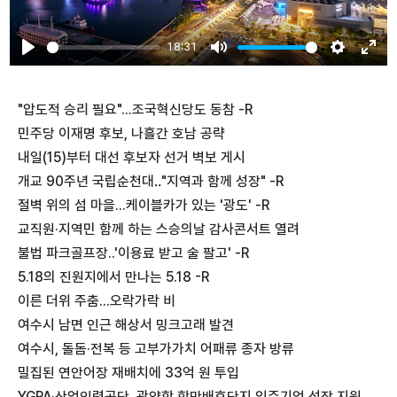
18:31
Play
Mute
Settings
Ente
fulls
"압도적 승리 필요"...조국혁신당도 동참 -R
민주당 이재명 후보, 나흘간 호남 공략
내일(15)부터 대선 후보자 선거 벽보 게시
개교 90주년 국립순천대‥"지역과 함께 성장" -R
절벽 위의 섬 마을...케이블카가 있는 '광도' -R
교직원·지역민 함께 하는 스승의날 감사콘서트 열려
불법 파크골프장..'이용료 받고 술 팔고' -R
5.18의 진원지에서 만나는 5.18 -R
이른 더위 주춤...오락가락 비
여수시 남면 인근 해상서 밍크고래 발견
여수시, 돌돔·전복 등 고부가가치 어패류 종자 방류
밀집된 연안어장 재배치에 33억 원 투입
YGPA·산업인력공단, 광양항 항만배후단지 입주기업 성장 지원