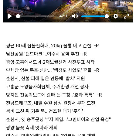
14:51
Play
Mute
Settings
Ente
fulls
평균 60세 산불진화대, 20kg 물통 메고 순찰 -R
남산공원 '랜드마크'...여수시 용역 추진 -R
광양·고흥에서도 4·2재보궐선거 사전투표 시작
단체장 없는 목포·신안… '행정도 사업도' 흔들 -R
순천시, 산불 피해 입은 안동에 '밥차' 지원
고흥군 도양읍사회단체, 주거환경 개선 봉사
방치된 전동킥보드에 칼빼 든 구청.."효과 톡톡" -R
전남드래곤즈, 내일 수원 삼성 원정서 무패 도전
봄비 그친 뒤 기온 뚝...건조한 대기 '주의'
순천시, 옛 승주군청 부지 매입..."그린바이오 산업 육성"
광양 봄꽃 축제 잇따라 개최
여수시, 만흥위생매립장 4월 1일부터 운영 재개