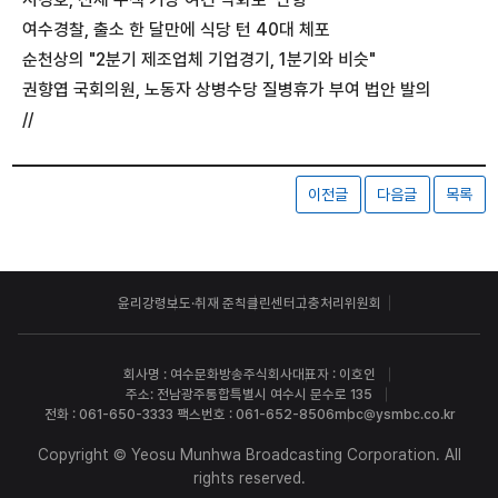
여수경찰, 출소 한 달만에 식당 턴 40대 체포
순천상의 "2분기 제조업체 기업경기, 1분기와 비슷"
권향엽 국회의원, 노동자 상병수당 질병휴가 부여 법안 발의
//
이전글
다음글
목록
윤리강령
보도·취재 준칙
클린센터
고충처리위원회
회사명 : 여수문화방송주식회사
대표자 : 이호인
주소: 전남광주통합특별시 여수시 문수로 135
전화 : 061-650-3333 팩스번호 : 061-652-8506
mbc@ysmbc.co.kr
Copyright © Yeosu Munhwa Broadcasting Corporation. All
rights reserved.