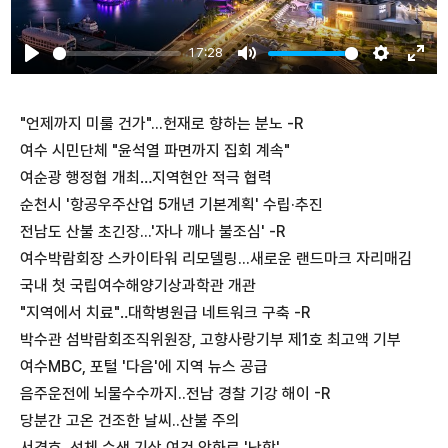
17:28
Play
Mute
Settings
Ente
fulls
"언제까지 미룰 건가"...헌재로 향하는 분노 -R
여수 시민단체 "윤석열 파면까지 집회 계속"
여순광 행정협 개최…지역현안 적극 협력
순천시 '항공우주산업 5개년 기본계획' 수립·추진
전남도 산불 초긴장...'자나 깨나 불조심' -R
여수박람회장 스카이타워 리모델링...새로운 랜드마크 자리매김
국내 첫 국립여수해양기상과학관 개관
"지역에서 치료"‥대학병원급 네트워크 구축 -R
박수관 섬박람회조직위원장, 고향사랑기부 제1호 최고액 기부
여수MBC, 포털 '다음'에 지역 뉴스 공급
음주운전에 뇌물수수까지..전남 경찰 기강 해이 -R
당분간 고온 건조한 날씨..산불 주의
서경호, 선체 수색 기상 여건 악화로 '난항'