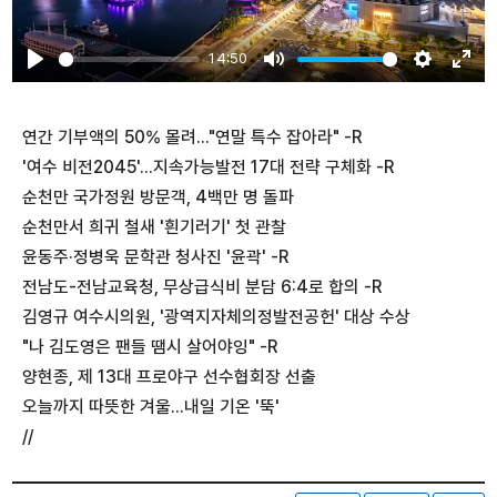
14:50
Play
Mute
Settings
Ente
fulls
연간 기부액의 50% 몰려..."연말 특수 잡아라" -R
'여수 비전2045'...지속가능발전 17대 전략 구체화 -R
순천만 국가정원 방문객, 4백만 명 돌파
순천만서 희귀 철새 '흰기러기' 첫 관찰
윤동주·정병욱 문학관 청사진 '윤곽' -R
전남도-전남교육청, 무상급식비 분담 6:4로 합의 -R
김영규 여수시의원, '광역지자체의정발전공헌' 대상 수상
"나 김도영은 팬들 땜시 살어야잉" -R
양현종, 제 13대 프로야구 선수협회장 선출
오늘까지 따뜻한 겨울...내일 기온 '뚝'
//