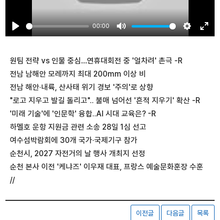
00:00
Play
Mute
Settings
Ente
fulls
원팀 전략 vs 인물 중심…연휴대회전 중 '얼차려' 촌극 -R
전남 남해안 모레까지 최대 200mm 이상 비
전남 해안·내륙, 산사태 위기 경보 '주의'로 상향
"로고 지우고 발길 돌리고".. 불매 넘어선 '흔적 지우기' 확산 -R
'미래 기술'에 '인문학' 융합..AI 시대 교육은? -R
하멜호 운항 지원금 관련 소송 28일 1심 선고
여수섬박람회에 30개 국가·국제기구 참가
순천시, 2027 자전거의 날 행사 개최지 선정
순천 본사 이전 '케냐즈' 이우재 대표, 프랑스 예술문화훈장 수훈
//
이전글
다음글
목록