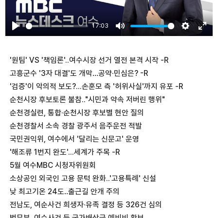
17:03
Play
Mute
Settings
Ente
fulls
'원팀' VS '책임론'..여수시장 선거 열전 본격 시작 -R
고흥군수 '3자 대결'도 개막…공약·민심은? -R
'검증'이 악의적 보도?...손훈모 측 '허위사실'까지 유포 -R
순천시장 후보토론 불참.."시민과 약속 저버린 행위"
순천경실련, 통합·순천시장 후보별 현안 질의
순천경찰서 소속 경찰 광주서 음주운전 적발
국민권익위, 여수에서 '달리는 신문고' 운영
'해조류 1번지 완도'...세계가 주목 -R
5월 여수MBC 시청자위원회
소상공인 외국인 고용 문턱 완화..'고용특례' 신설
낮 최고기온 24도‥출근길 안개 주의
전남도, 여순사건 희생자·유족 결정 등 326건 심의
법무부, 여순사건 등 국가배상금 예비비 확보