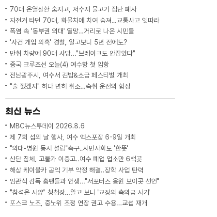
70대 온열질환 숨지고, 저수지 물고기 집단 폐사
자전거 타던 70대, 화물차에 치여 숨져…교통사고 잇따라
폭염 속 '동부권 의대' 열망…거리로 나온 시민들
'사건 개입 의혹' 경찰, 알고보니 5년 전에도?
만취 차량에 90대 사망..."브레이크도 안잡았다"
중국 크루즈선 오늘(4) 여수항 첫 입항
전남광주시, 여수서 김밥&소금 페스티벌 개최
"술 깼겠지" 하다 면허 취소…숙취 운전의 함정
최신 뉴스
MBC뉴스투데이 2026.8.6
제 7회 섬의 날 행사, 여수 엑스포장 6-9일 개최
"의대-병원 동시 설립"촉구‥시민사회도 '한뜻'
산단 침체, 고물가 이중고..여수 폐업 업소만 6백곳
해상 케이블카 공익 기부 약정 해결..장학 사업 탄력
임관식 감독 홈팬들과 언쟁..."서포터즈 응원 보이콧 선언"
"참석은 사양" 청첩장…알고 보니 '교장의 축의금 사기'
포스코 노조, 중노위 조정 연장 권고 수용...교섭 재개