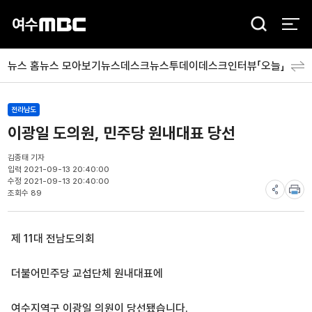
검
색
뉴스 홈
뉴스 모아보기
뉴스데스크
뉴스투데이
데스크인터뷰「오늘」
분야
전라남도
이광일 도의원, 민주당 원내대표 당선
김종태 기자
입력 2021-09-13 20:40:00
수정 2021-09-13 20:40:00
조회수 89
제 11대 전남도의회
더불어민주당 교섭단체 원내대표에
여수지역구 이광일 의원이 당선됐습니다.