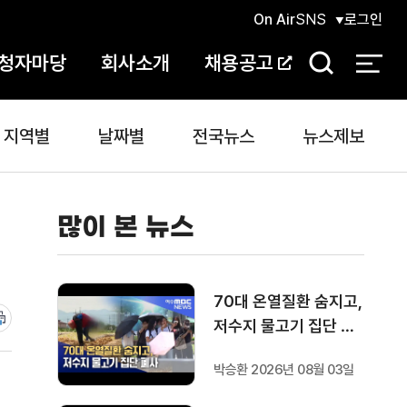
On Air
SNS
로그인
청자마당
회사소개
채용공고
검
색
지역별
날짜별
전국뉴스
뉴스제보
많이 본 뉴스
70대 온열질환 숨지고,
저수지 물고기 집단 폐
사
박승환 2026년 08월 03일