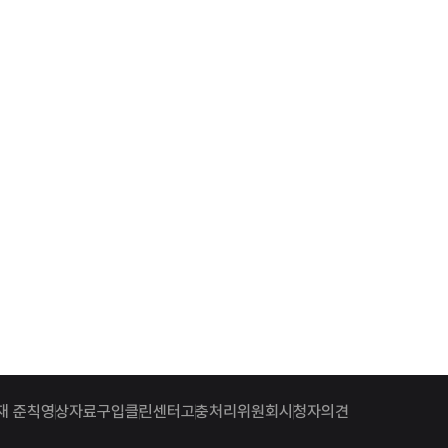
재 준칙
영상자료구입
클린센터
고충처리위원회
시청자의견