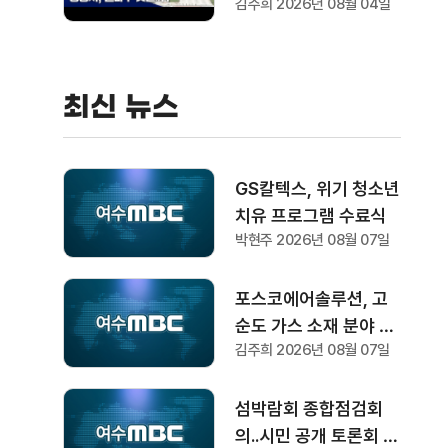
김주희 2026년 08월 04일
최신 뉴스
GS칼텍스, 위기 청소년
치유 프로그램 수료식
박현주 2026년 08월 07일
포스코에어솔루션, 고
순도 가스 소재 분야 글
김주희 2026년 08월 07일
로벌 인증 획득
섬박람회 종합점검회
의..시민 공개 토론회 형