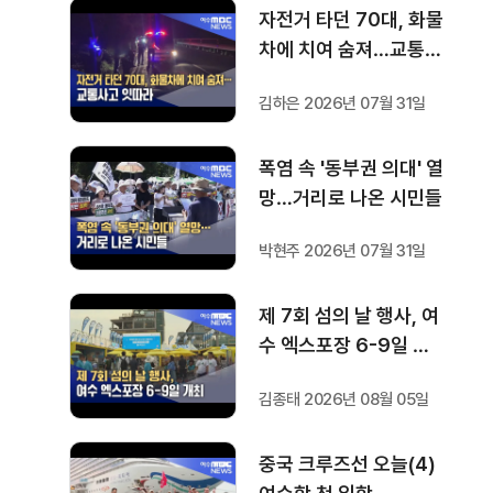
자전거 타던 70대, 화물
차에 치여 숨져…교통사
고 잇따라
김하은 2026년 07월 31일
폭염 속 '동부권 의대' 열
망…거리로 나온 시민들
박현주 2026년 07월 31일
제 7회 섬의 날 행사, 여
수 엑스포장 6-9일 개
최
김종태 2026년 08월 05일
중국 크루즈선 오늘(4)