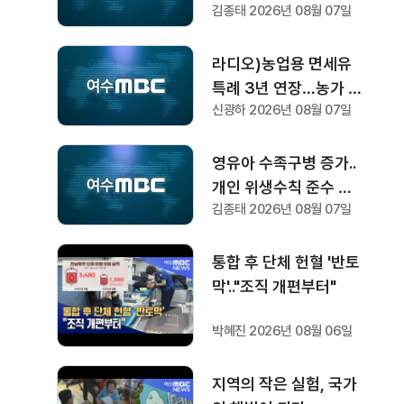
김종태 2026년 08월 07일
식 개최
라디오)농업용 면세유
특례 3년 연장…농가 부
신광하 2026년 08월 07일
담 완화
영유아 수족구병 증가..
개인 위생수칙 준수 당
김종태 2026년 08월 07일
부
통합 후 단체 헌혈 '반토
막'.."조직 개편부터"
박혜진 2026년 08월 06일
지역의 작은 실험, 국가