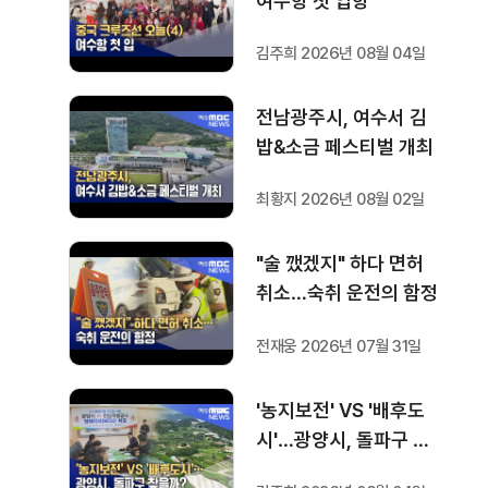
여수항 첫 입항
김주희 2026년 08월 04일
전남광주시, 여수서 김
밥&소금 페스티벌 개최
최황지 2026년 08월 02일
"술 깼겠지" 하다 면허
취소…숙취 운전의 함정
전재웅 2026년 07월 31일
'농지보전' VS '배후도
시'…광양시, 돌파구 찾
을까?