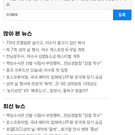
요.
등록
0/
300
많이 본 뉴스
70대 온열질환 숨지고, 저수지 물고기 집단 폐사
제 7회 섬의 날 행사, 여수 엑스포장 6-9일 개최
전남광주시, 여수서 김밥&소금 페스티벌 개최
책임수사관 선발 시험서 부정행위…전남경찰청 "감찰 착수"
중국 크루즈선 오늘(4) 여수항 첫 입항
포스코퓨처엠, 국내 배터리 업체에 LFP용 양극재 장기 공급
섬의 날 행사에 관광객 '북적'…D-30 섬박람회 기대감도
'농지보전' VS '배후도시'…광양시, 돌파구 찾을까?
최신 뉴스
책임수사관 선발 시험서 부정행위…전남경찰청 "감찰 착수"
포스코퓨처엠, 국내 배터리 업체에 LFP용 양극재 장기 공급
로컬ESC]섬의 날 개막에 '들썩'…휴가철 전시·영화 '풍성'