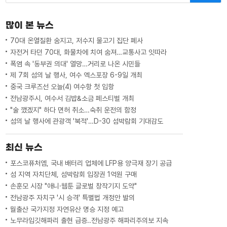
많이 본 뉴스
70대 온열질환 숨지고, 저수지 물고기 집단 폐사
자전거 타던 70대, 화물차에 치여 숨져…교통사고 잇따라
폭염 속 '동부권 의대' 열망…거리로 나온 시민들
제 7회 섬의 날 행사, 여수 엑스포장 6-9일 개최
중국 크루즈선 오늘(4) 여수항 첫 입항
전남광주시, 여수서 김밥&소금 페스티벌 개최
"술 깼겠지" 하다 면허 취소…숙취 운전의 함정
섬의 날 행사에 관광객 '북적'…D-30 섬박람회 기대감도
최신 뉴스
포스코퓨처엠, 국내 배터리 업체에 LFP용 양극재 장기 공급
섬 지역 자치단체, 섬박람회 입장권 1억원 구매
손훈모 시장 "애니·웹툰 글로벌 창작기지 도약"
전남광주 자치구 '시 승격' 특별법 개정안 발의
월출산 국가지정 자연유산 명승 지정 예고
노무라입깃해파리 출현 급증..전남광주 해파리주의보 지속