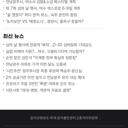
전남광주시, 여수서 김밥&소금 페스티벌 개최
제 7회 섬의 날 행사, 여수 엑스포장 6-9일 개최
"술 깼겠지" 하다 면허 취소…숙취 운전의 함정
'농지보전' VS '배후도시'…광양시, 돌파구 찾을까?
최신 뉴스
섬의 날 행사에 관광객 '북적'…D-30 섬박람회 기대감도
실업 뒤에야 지원?...여수, 고용위기지역 가능할까?
순천 찾은 김민석 "이재명 정부 확실히 뒷받침"
전남광주 아파트 가격 이번 달도 오름세
'시민추천' 정무부시장 최종 후보에 백승주·윤난실
2차 공공기관 이전 앞두고 전남광주 유치 대상 확대
프로야구 주말 3연전 '폭염' 여파로 모두 취소
시민사회 "의대-병원, 객관적 자료로 결정"
윤리강령
보도·취재 준칙
클린센터
고충처리위원회