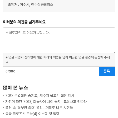
출입처 : 여수시, 여수상공회의소
여러분의 의견을 남겨주세요
※ 댓글 작성시 상대방에 대한 배려와 책임을 담아 깨끗한 댓글 환경에 동참해 주세
요.
등록
0/
300
많이 본 뉴스
70대 온열질환 숨지고, 저수지 물고기 집단 폐사
자전거 타던 70대, 화물차에 치여 숨져…교통사고 잇따라
폭염 속 '동부권 의대' 열망…거리로 나온 시민들
중국 크루즈선 오늘(4) 여수항 첫 입항