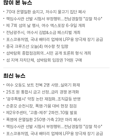
많이 본 뉴스
70대 온열질환 숨지고, 저수지 물고기 집단 폐사
책임수사관 선발 시험서 부정행위…전남경찰청 "감찰 착수"
제 7회 섬의 날 행사, 여수 엑스포장 6-9일 개최
전남광주시, 여수서 김밥&소금 페스티벌 개최
포스코퓨처엠, 국내 배터리 업체에 LFP용 양극재 장기 공급
중국 크루즈선 오늘(4) 여수항 첫 입항
섬박람회 종합점검회의..시민 공개 토론회 형식 개최
섬 지역 자치단체, 섬박람회 입장권 1억원 구매
최신 뉴스
여수 오동도 보트 전복 2명 사망‥실외기 화재
25조 원 통합시 금고 선정‥금리 경쟁 본격화
'광주특별시' 약칭 논란 재점화‥조직갈등 반영
손훈모 순천시장, 폭염·가뭄 대비 현장 점검
제2우주센터, '고흥-제주' 2파전‥10월 발표
폭염에 온열질환 250명·가축 23만 마리 폐사
책임수사관 선발 시험서 부정행위…전남경찰청 "감찰 착수"
포스코퓨처엠, 국내 배터리 업체에 LFP용 양극재 장기 공급