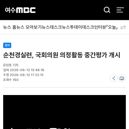
검
색
뉴스 홈
뉴스 모아보기
뉴스데스크
뉴스투데이
데스크인터뷰「오늘」
분야
정치
순천경실련, 국회의원 의정활동 중간평가 개시
유민호 기자
입력 2026-06-12 13:48:18
수정 2026-06-12 17:22:13
조회수 160