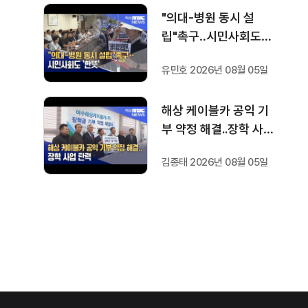
"의대-병원 동시 설
립"촉구‥시민사회도
'한뜻'
유민호 2026년 08월 05일
해상 케이블카 공익 기
부 약정 해결..장학 사업
탄력
김종태 2026년 08월 05일