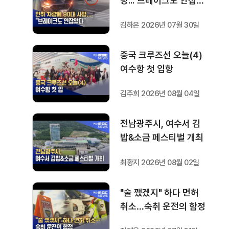
망..."브레이크도 안잡았
다"
김하은 2026년 07월 30일
중국 크루즈선 오늘(4)
여수항 첫 입항
김주희 2026년 08월 04일
전남광주시, 여수서 김
밥&소금 페스티벌 개최
최황지 2026년 08월 02일
"술 깼겠지" 하다 면허
취소…숙취 운전의 함정