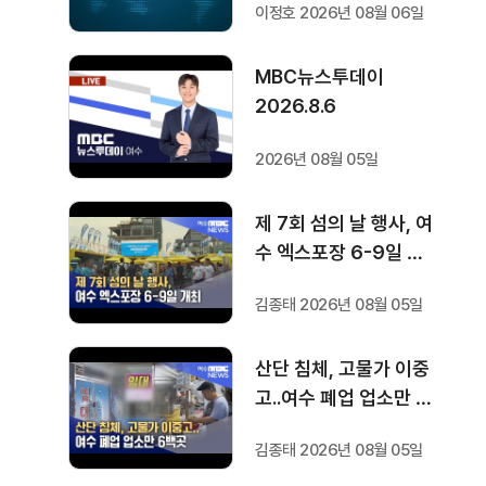
이정호 2026년 08월 06일
질환자 212명
MBC뉴스투데이
2026.8.6
2026년 08월 05일
제 7회 섬의 날 행사, 여
수 엑스포장 6-9일 개
최
김종태 2026년 08월 05일
산단 침체, 고물가 이중
고..여수 폐업 업소만 6
백곳
김종태 2026년 08월 05일