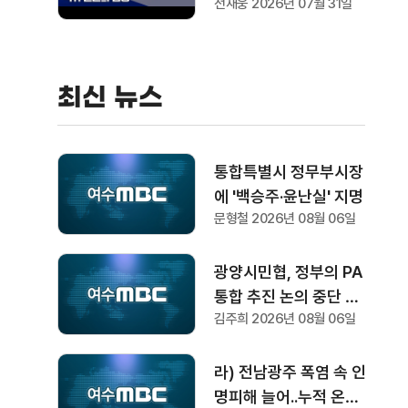
전재웅 2026년 07월 31일
최신 뉴스
통합특별시 정무부시장
에 '백승주·윤난실' 지명
문형철 2026년 08월 06일
광양시민협, 정부의 PA
통합 추진 논의 중단 촉
김주희 2026년 08월 06일
구
라) 전남광주 폭염 속 인
명피해 늘어..누적 온열