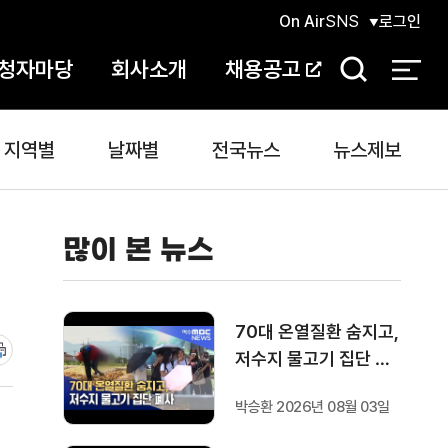
On Air
SNS
로그인
청자마당
회사소개
채용공고
검
색
지역별
날짜별
전국뉴스
뉴스제보
많이 본 뉴스
70대 온열질환 숨지고,
저수지 물고기 집단 폐
사
박승환 2026년 08월 03일