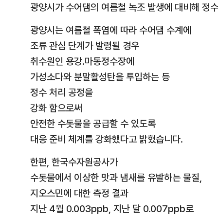
광양시가 수어댐의 여름철 녹조 발생에 대비해 정수
광양시는 여름철 폭염에 따라 수어댐 수계에
조류 관심 단계가 발령될 경우
취수원인 용강.마동정수장에
가성소다와 분말활성탄을 투입하는 등
정수 처리 공정을
강화 함으로써
안전한 수돗물을 공급할 수 있도록
대응 준비 체계를 강화했다고 밝혔습니다.
한편, 한국수자원공사가
수돗물에서 이상한 맛과 냄새를 유발하는 물질,
지오스민에 대한 측정 결과
지난 4월 0.003ppb, 지난 달 0.007ppb로