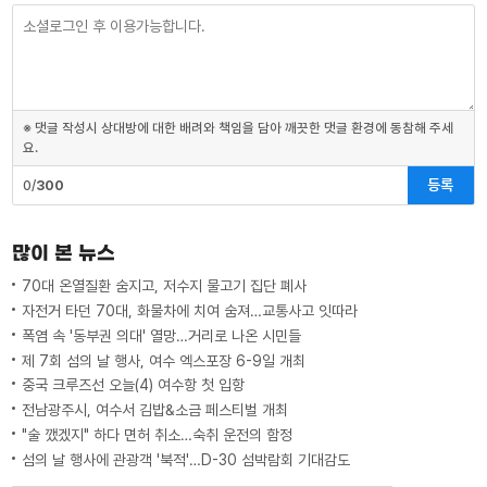
※ 댓글 작성시 상대방에 대한 배려와 책임을 담아 깨끗한 댓글 환경에 동참해 주세
요.
등록
0/
300
많이 본 뉴스
70대 온열질환 숨지고, 저수지 물고기 집단 폐사
자전거 타던 70대, 화물차에 치여 숨져…교통사고 잇따라
폭염 속 '동부권 의대' 열망…거리로 나온 시민들
제 7회 섬의 날 행사, 여수 엑스포장 6-9일 개최
중국 크루즈선 오늘(4) 여수항 첫 입항
전남광주시, 여수서 김밥&소금 페스티벌 개최
"술 깼겠지" 하다 면허 취소…숙취 운전의 함정
섬의 날 행사에 관광객 '북적'…D-30 섬박람회 기대감도