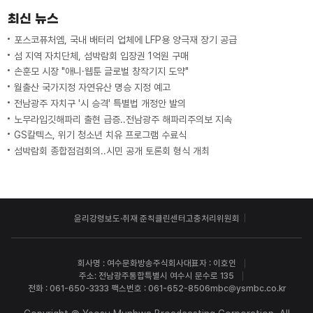
최신 뉴스
포스코퓨처엠, 국내 배터리 업체에 LFP용 양극재 장기 공급
섬 지역 자치단체, 섬박람회 입장권 1억원 구매
손훈모 시장 "애니·웹툰 글로벌 창작기지 도약"
월출산 국가지정 자연유산 명승 지정 예고
전남광주 자치구 '시 승격' 특별법 개정안 발의
노무라입깃해파리 출현 급증..전남광주 해파리주의보 지속
GS칼텍스, 위기 청소년 치유 프로그램 수료식
섬박람회 종합점검회의..시민 공개 토론회 형식 개최
윤리강령
보도·취재 준칙
클린센터
고충처리위원회
회사명 : 여수문화방송주식회사
대표자 : 이호인
주소: 전남광주통합특별시 여수시 문수로 135
전화 : 061-650-3333 팩스번호 : 061-652-8506
mbc@ysmbc.co.kr