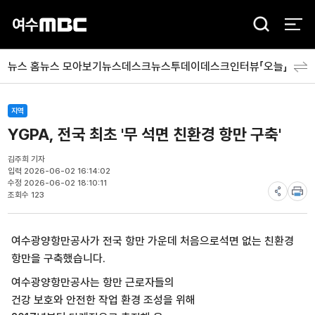
검
색
뉴스 홈
뉴스 모아보기
뉴스데스크
뉴스투데이
데스크인터뷰「오늘」
분야
지역
YGPA, 전국 최초 '무 석면 친환경 항만 구축'
김주희 기자
입력 2026-06-02 16:14:02
수정 2026-06-02 18:10:11
조회수 123
여수광양항만공사가 전국 항만 가운데 처음으로석면 없는 친환경
항만을 구축했습니다.
여수광양항만공사는 항만 근로자들의
건강 보호와 안전한 작업 환경 조성을 위해