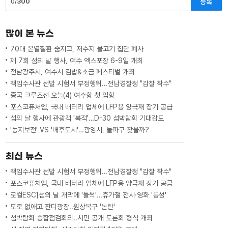
등록
0/
300
많이 본 뉴스
70대 온열질환 숨지고, 저수지 물고기 집단 폐사
제 7회 섬의 날 행사, 여수 엑스포장 6-9일 개최
전남광주시, 여수서 김밥&소금 페스티벌 개최
책임수사관 선발 시험서 부정행위…전남경찰청 "감찰 착수"
중국 크루즈선 오늘(4) 여수항 첫 입항
포스코퓨처엠, 국내 배터리 업체에 LFP용 양극재 장기 공급
섬의 날 행사에 관광객 '북적'…D-30 섬박람회 기대감도
'농지보전' VS '배후도시'…광양시, 돌파구 찾을까?
최신 뉴스
책임수사관 선발 시험서 부정행위…전남경찰청 "감찰 착수"
포스코퓨처엠, 국내 배터리 업체에 LFP용 양극재 장기 공급
로컬ESC]섬의 날 개막에 '들썩'…휴가철 전시·영화 '풍성'
도로 없애고 잔디광장..원상복구 '논란'
섬박람회 종합점검회의..시민 공개 토론회 형식 개최