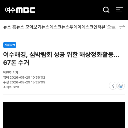
검
색
뉴스 홈
뉴스 모아보기
뉴스데스크
뉴스투데이
데스크인터뷰「오늘」
분야
사회일반
여수해경, 섬박람회 성공 위한 해상정화활동…
67톤 수거
박현주 기자
입력 2026-05-29 10:56:02
수정 2026-05-29 18:28:09
조회수 628