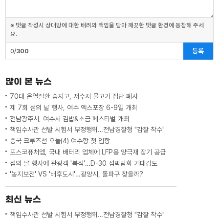
※ 댓글 작성시 상대방에 대한 배려와 책임을 담아 깨끗한 댓글 환경에 동참해 주세
요.
등록
0/
300
많이 본 뉴스
70대 온열질환 숨지고, 저수지 물고기 집단 폐사
제 7회 섬의 날 행사, 여수 엑스포장 6-9일 개최
전남광주시, 여수서 김밥&소금 페스티벌 개최
책임수사관 선발 시험서 부정행위…전남경찰청 "감찰 착수"
중국 크루즈선 오늘(4) 여수항 첫 입항
포스코퓨처엠, 국내 배터리 업체에 LFP용 양극재 장기 공급
섬의 날 행사에 관광객 '북적'…D-30 섬박람회 기대감도
'농지보전' VS '배후도시'…광양시, 돌파구 찾을까?
최신 뉴스
책임수사관 선발 시험서 부정행위…전남경찰청 "감찰 착수"