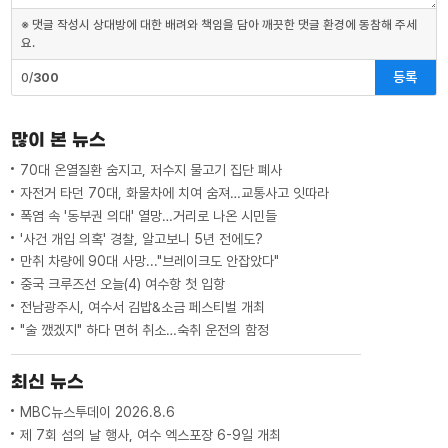
※ 댓글 작성시 상대방에 대한 배려와 책임을 담아 깨끗한 댓글 환경에 동참해 주세
요.
등록
0/
300
많이 본 뉴스
70대 온열질환 숨지고, 저수지 물고기 집단 폐사
자전거 타던 70대, 화물차에 치여 숨져…교통사고 잇따라
폭염 속 '동부권 의대' 열망…거리로 나온 시민들
'사건 개입 의혹' 경찰, 알고보니 5년 전에도?
만취 차량에 90대 사망..."브레이크도 안잡았다"
중국 크루즈선 오늘(4) 여수항 첫 입항
전남광주시, 여수서 김밥&소금 페스티벌 개최
"술 깼겠지" 하다 면허 취소…숙취 운전의 함정
최신 뉴스
MBC뉴스투데이 2026.8.6
제 7회 섬의 날 행사, 여수 엑스포장 6-9일 개최