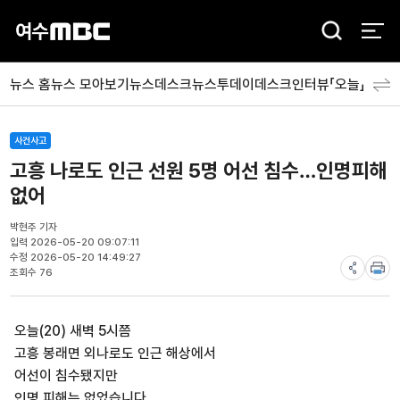
검
색
뉴스 홈
뉴스 모아보기
뉴스데스크
뉴스투데이
데스크인터뷰「오늘」
분야
사건사고
고흥 나로도 인근 선원 5명 어선 침수…인명피해
없어
박현주 기자
입력 2026-05-20 09:07:11
수정 2026-05-20 14:49:27
조회수 76
오늘(20) 새벽 5시쯤
고흥 봉래면 외나로도 인근 해상에서
어선이 침수됐지만
인명 피해는 없었습니다.