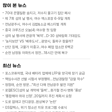
많이 본 뉴스
70대 온열질환 숨지고, 저수지 물고기 집단 폐사
제 7회 섬의 날 행사, 여수 엑스포장 6-9일 개최
전남광주시, 여수서 김밥&소금 페스티벌 개최
중국 크루즈선 오늘(4) 여수항 첫 입항
섬의 날 행사에 관광객 '북적'…D-30 섬박람회 기대감도
'농지보전' VS '배후도시'…광양시, 돌파구 찾을까?
산단 침체, 고물가 이중고..여수 폐업 업소만 6백곳
순천 남정동 아파트서 정전…18시간 만에 복구
최신 뉴스
포스코퓨처엠, 국내 배터리 업체에 LFP용 양극재 장기 공급
책임수사관 선발 시험서 부정행위…전남경찰청 "감찰 착수"
정청래, 순천 방문..."최선 다해 전남광주 발전 지원"
로컬ESC]섬의 날 개막에 '들썩'…휴가철 전시·영화 '풍성'
'통합해야 의대 신청'‥20일까지 추진 계획서 요청
도로 없애고 잔디광장..원상복구 '논란'
GS칼텍스, 위기 청소년 치유 프로그램 수료식