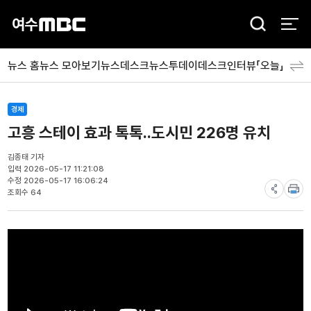
검
색
뉴스 홈
뉴스 모아보기
뉴스데스크
뉴스투데이
데스크인터뷰「오늘」
분야
경제
고흥 스테이 효과 톡톡..도시민 226명 유치
김종태 기자
입력 2026-05-17 11:21:08
수정 2026-05-17 16:06:24
조회수 64