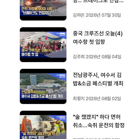
망..."브레이크도 안잡았
다"
김하은 2026년 07월 30일
중국 크루즈선 오늘(4)
여수항 첫 입항
김주희 2026년 08월 04일
전남광주시, 여수서 김
밥&소금 페스티벌 개최
최황지 2026년 08월 02일
"술 깼겠지" 하다 면허
취소…숙취 운전의 함정