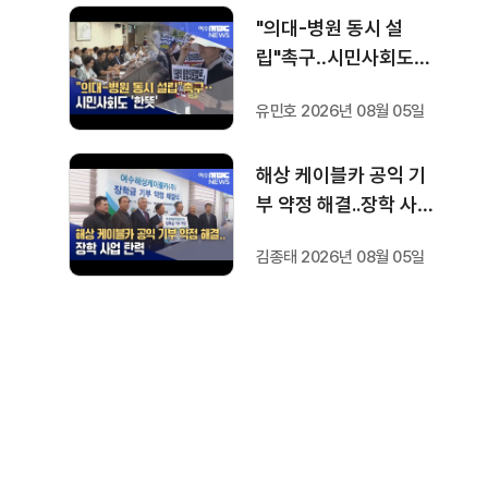
"의대-병원 동시 설
립"촉구‥시민사회도
'한뜻'
유민호 2026년 08월 05일
해상 케이블카 공익 기
부 약정 해결..장학 사업
탄력
김종태 2026년 08월 05일