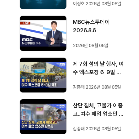
이정호 2026년 08월 06일
질환자 212명
MBC뉴스투데이
2026.8.6
2026년 08월 05일
제 7회 섬의 날 행사, 여
수 엑스포장 6-9일 개
최
김종태 2026년 08월 05일
산단 침체, 고물가 이중
고..여수 폐업 업소만 6
백곳
김종태 2026년 08월 05일