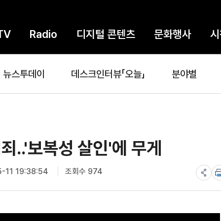
TV
Radio
디지털 콘텐츠
문화행사
시
뉴스투데이
데스크인터뷰「오늘」
분야별
..'보복성 살인'에 무게
-11 19:38:54
조회수 974