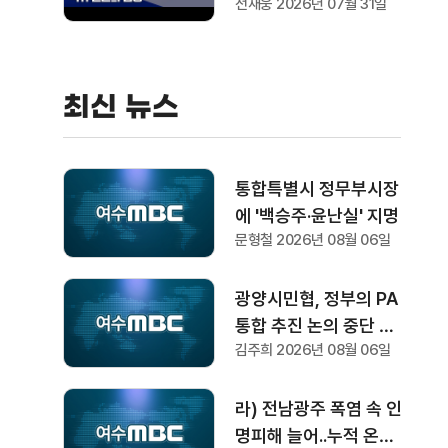
전재웅 2026년 07월 31일
최신 뉴스
통합특별시 정무부시장
에 '백승주·윤난실' 지명
문형철 2026년 08월 06일
광양시민협, 정부의 PA
통합 추진 논의 중단 촉
김주희 2026년 08월 06일
구
라) 전남광주 폭염 속 인
명피해 늘어..누적 온열