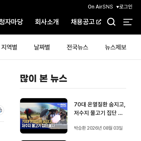
On Air
SNS
로그인
청자마당
회사소개
채용공고
검
색
지역별
날짜별
전국뉴스
뉴스제보
많이 본 뉴스
70대 온열질환 숨지고,
저수지 물고기 집단 폐
사
박승환 2026년 08월 03일