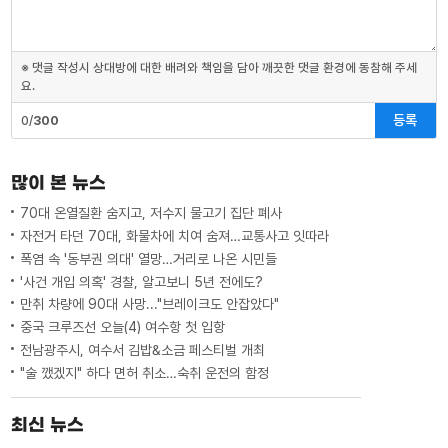
※ 댓글 작성시 상대방에 대한 배려와 책임을 담아 깨끗한 댓글 환경에 동참해 주세
요.
등록
0/
300
많이 본 뉴스
70대 온열질환 숨지고, 저수지 물고기 집단 폐사
자전거 타던 70대, 화물차에 치여 숨져…교통사고 잇따라
폭염 속 '동부권 의대' 열망…거리로 나온 시민들
'사건 개입 의혹' 경찰, 알고보니 5년 전에도?
만취 차량에 90대 사망..."브레이크도 안잡았다"
중국 크루즈선 오늘(4) 여수항 첫 입항
전남광주시, 여수서 김밥&소금 페스티벌 개최
"술 깼겠지" 하다 면허 취소…숙취 운전의 함정
최신 뉴스