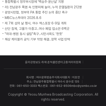
통합특별시 정무부시장에 '백승주·윤난실' 지명
라) 전남광주 폭염 속 인명피해 늘어..누적 온열질환자 212명
광양시민협, 정부의 PA 통합 추진 논의 중단 촉구
MBC뉴스투데이 2026.8.6
제 7회 섬의 날 행사, 여수 엑스포장 6-9일 개최
산단 침체, 고물가 이중고..여수 폐업 업소만 6백곳
"의대-병원 동시 설립"촉구‥시민사회도 '한뜻'
해상 케이블카 공익 기부 약정 해결..장학 사업 탄력
윤리강령
보도·취재 준칙
클린센터
고충처리위원회
회사명 : 여수문화방송주식회사
대표자 : 이호인
주소: 전남광주통합특별시 여수시 문수로 135
전화 : 061-650-3333 팩스번호 : 061-652-8506
mbc@ysmbc.co.kr
Copyright © Yeosu Munhwa Broadcasting Corporation. All
rights reserved.