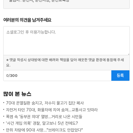
출입처 : 순천시, 순천지청, 순천교육청
여러분의 의견을 남겨주세요
※ 댓글 작성시 상대방에 대한 배려와 책임을 담아 깨끗한 댓글 환경에 동참해 주세
요.
등록
0/
300
많이 본 뉴스
70대 온열질환 숨지고, 저수지 물고기 집단 폐사
자전거 타던 70대, 화물차에 치여 숨져…교통사고 잇따라
폭염 속 '동부권 의대' 열망…거리로 나온 시민들
'사건 개입 의혹' 경찰, 알고보니 5년 전에도?
만취 차량에 90대 사망..."브레이크도 안잡았다"