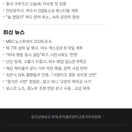
중국 크루즈선 오늘(4) 여수항 첫 입항
전남광주시, 여수서 김밥&소금 페스티벌 개최
"술 깼겠지" 하다 면허 취소…숙취 운전의 함정
최신 뉴스
MBC뉴스투데이 2026.8.6
제 7회 섬의 날 행사, 여수 엑스포장 6-9일 개최
"의대-병원 동시 설립"촉구‥시민사회도 '한뜻'
산단 침체, 고물가 이중고..여수 폐업 업소만 6백곳
해상 케이블카 공익 기부 약정 해결..장학 사업 탄력
임관식 감독 홈팬들과 언쟁..."서포터즈 응원 보이콧 선언"
"참석은 사양" 청첩장…알고 보니 '교장의 축의금 사기'
포스코 노조, 중노위 조정 연장 권고 수용...교섭 재개
윤리강령
보도·취재 준칙
클린센터
고충처리위원회