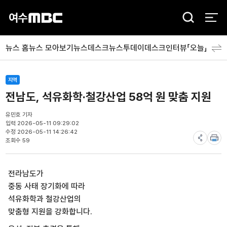
검
색
뉴스 홈
뉴스 모아보기
뉴스데스크
뉴스투데이
데스크인터뷰「오늘」
분야
지역
전남도, 석유화학·철강산업 58억 원 맞춤 지원
유민호 기자
입력 2026-05-11 09:29:02
수정 2026-05-11 14:26:42
조회수 59
전라남도가
중동 사태 장기화에 따라
석유화학과 철강산업의
맞춤형 지원을 강화합니다.