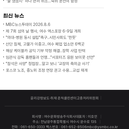
"술 깼겠지" 하다 면허 취소…숙취 운전의 함정
최신 뉴스
MBC뉴스투데이 2026.8.6
제 7회 섬의 날 행사, 여수 엑스포장 6-9일 개최
"의대-병원 동시 설립"촉구‥시민사회도 '한뜻'
산단 침체, 고물가 이중고..여수 폐업 업소만 6백곳
해상 케이블카 공익 기부 약정 해결..장학 사업 탄력
임관식 감독 홈팬들과 언쟁..."서포터즈 응원 보이콧 선언"
"참석은 사양" 청첩장…알고 보니 '교장의 축의금 사기'
포스코 노조, 중노위 조정 연장 권고 수용...교섭 재개
윤리강령
보도·취재 준칙
클린센터
고충처리위원회
회사명 : 여수문화방송주식회사
대표자 : 이호인
주소: 전남광주통합특별시 여수시 문수로 135
전화 : 061-650-3333 팩스번호 : 061-652-8506
mbc@ysmbc.co.kr