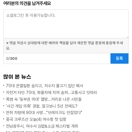
여러분의 의견을 남겨주세요
※ 댓글 작성시 상대방에 대한 배려와 책임을 담아 깨끗한 댓글 환경에 동참해 주세
요.
등록
0/
300
많이 본 뉴스
70대 온열질환 숨지고, 저수지 물고기 집단 폐사
자전거 타던 70대, 화물차에 치여 숨져…교통사고 잇따라
폭염 속 '동부권 의대' 열망…거리로 나온 시민들
'사건 개입 의혹' 경찰, 알고보니 5년 전에도?
만취 차량에 90대 사망..."브레이크도 안잡았다"
중국 크루즈선 오늘(4) 여수항 첫 입항
전남광주시, 여수서 김밥&소금 페스티벌 개최