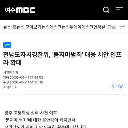
검
색
뉴스 홈
뉴스 모아보기
뉴스데스크
뉴스투데이
데스크인터뷰「오늘」
분야
일반
전남도자치경찰위, '묻지마범죄' 대응 치안 인프
라 확대
서일영 기자
입력 2026-05-11 14:25:52
수정 2026-05-11 14:26:18
조회수 54
광주 고등학생 살해 사건 이후
‘묻지마 범죄’에 대한 불안감이 커지면서
전라남도가 관련 치안 인프라 확충에 나섭니다.