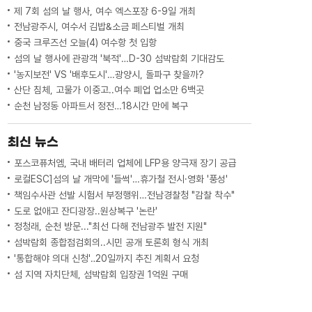
제 7회 섬의 날 행사, 여수 엑스포장 6-9일 개최
전남광주시, 여수서 김밥&소금 페스티벌 개최
중국 크루즈선 오늘(4) 여수항 첫 입항
섬의 날 행사에 관광객 '북적'…D-30 섬박람회 기대감도
'농지보전' VS '배후도시'…광양시, 돌파구 찾을까?
산단 침체, 고물가 이중고..여수 폐업 업소만 6백곳
순천 남정동 아파트서 정전…18시간 만에 복구
최신 뉴스
포스코퓨처엠, 국내 배터리 업체에 LFP용 양극재 장기 공급
로컬ESC]섬의 날 개막에 '들썩'…휴가철 전시·영화 '풍성'
책임수사관 선발 시험서 부정행위…전남경찰청 "감찰 착수"
도로 없애고 잔디광장..원상복구 '논란'
정청래, 순천 방문..."최선 다해 전남광주 발전 지원"
섬박람회 종합점검회의..시민 공개 토론회 형식 개최
'통합해야 의대 신청'‥20일까지 추진 계획서 요청
섬 지역 자치단체, 섬박람회 입장권 1억원 구매