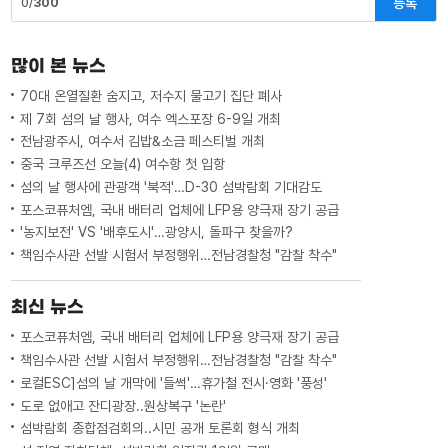
등록
0/
300
많이 본 뉴스
70대 온열질환 숨지고, 저수지 물고기 집단 폐사
제 7회 섬의 날 행사, 여수 엑스포장 6-9일 개최
전남광주시, 여수서 김밥&소금 페스티벌 개최
중국 크루즈선 오늘(4) 여수항 첫 입항
섬의 날 행사에 관광객 '북적'…D-30 섬박람회 기대감도
포스코퓨처엠, 국내 배터리 업체에 LFP용 양극재 장기 공급
'농지보전' VS '배후도시'…광양시, 돌파구 찾을까?
책임수사관 선발 시험서 부정행위…전남경찰청 "감찰 착수"
최신 뉴스
포스코퓨처엠, 국내 배터리 업체에 LFP용 양극재 장기 공급
책임수사관 선발 시험서 부정행위…전남경찰청 "감찰 착수"
로컬ESC]섬의 날 개막에 '들썩'…휴가철 전시·영화 '풍성'
도로 없애고 잔디광장..원상복구 '논란'
섬박람회 종합점검회의..시민 공개 토론회 형식 개최