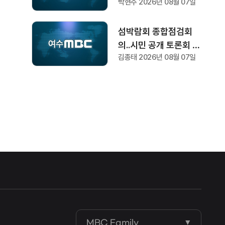
박현주 2026년 08월 07일
섬박람회 종합점검회
의..시민 공개 토론회 형
김종태 2026년 08월 07일
식 개최
MBC Family