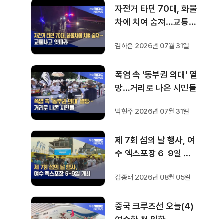
자전거 타던 70대, 화물
차에 치여 숨져…교통사
고 잇따라
김하은 2026년 07월 31일
폭염 속 '동부권 의대' 열
망…거리로 나온 시민들
박현주 2026년 07월 31일
제 7회 섬의 날 행사, 여
수 엑스포장 6-9일 개
최
김종태 2026년 08월 05일
중국 크루즈선 오늘(4)