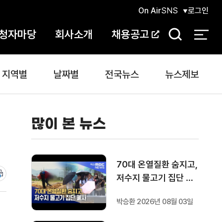
On Air
SNS
로그인
청자마당
회사소개
채용공고
검
색
지역별
날짜별
전국뉴스
뉴스제보
많이 본 뉴스
70대 온열질환 숨지고,
저수지 물고기 집단 폐
사
박승환 2026년 08월 03일