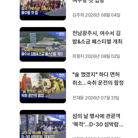
여수항 첫 입항
김주희 2026년 08월 04일
전남광주시, 여수서 김
밥&소금 페스티벌 개최
최황지 2026년 08월 02일
"술 깼겠지" 하다 면허
취소…숙취 운전의 함정
전재웅 2026년 07월 31일
섬의 날 행사에 관광객
'북적'…D-30 섬박람회
기대감도