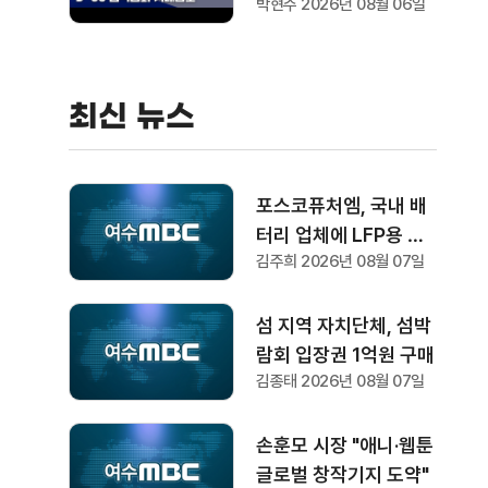
박현주 2026년 08월 06일
최신 뉴스
포스코퓨처엠, 국내 배
터리 업체에 LFP용 양
김주희 2026년 08월 07일
극재 장기 공급
섬 지역 자치단체, 섬박
람회 입장권 1억원 구매
김종태 2026년 08월 07일
손훈모 시장 "애니·웹툰
글로벌 창작기지 도약"