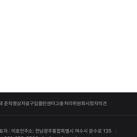
재 준칙
영상자료구입
클린센터
고충처리위원회
시청자의견
표자 : 이호인
주소: 전남광주통합특별시 여수시 문수로 135