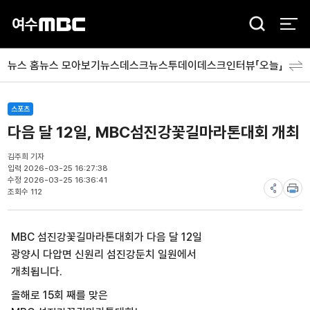
검
색
뉴스 홈
뉴스 모아보기
뉴스데스크
뉴스투데이
데스크인터뷰「오늘」
분야
스포츠
다음 달 12일, MBC섬진강꽃길마라톤대회 개최
김주희 기자
입력 2026-03-25 16:27:38
수정 2026-03-25 16:36:41
조회수 112
MBC 섬진강꽃길마라톤대회가 다음 달 12일
광양시 다압면 신원리 섬진강둔치 일원에서
개최됩니다.
올해로 15회 째를 맞은