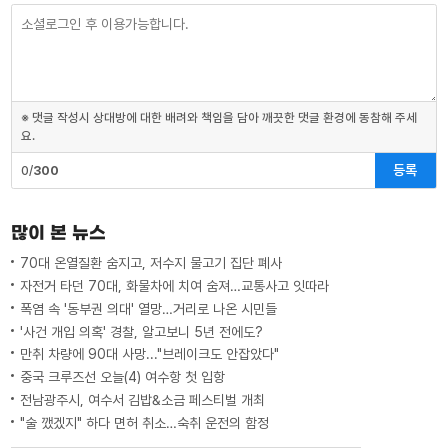
※ 댓글 작성시 상대방에 대한 배려와 책임을 담아 깨끗한 댓글 환경에 동참해 주세
요.
등록
0/
300
많이 본 뉴스
70대 온열질환 숨지고, 저수지 물고기 집단 폐사
자전거 타던 70대, 화물차에 치여 숨져…교통사고 잇따라
폭염 속 '동부권 의대' 열망…거리로 나온 시민들
'사건 개입 의혹' 경찰, 알고보니 5년 전에도?
만취 차량에 90대 사망..."브레이크도 안잡았다"
중국 크루즈선 오늘(4) 여수항 첫 입항
전남광주시, 여수서 김밥&소금 페스티벌 개최
"술 깼겠지" 하다 면허 취소…숙취 운전의 함정