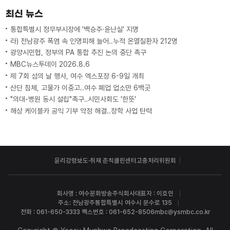
최신 뉴스
통합특별시 정무부시장에 '백승주·윤난실' 지명
라) 전남광주 폭염 속 인명피해 늘어..누적 온열질환자 212명
광양시민협, 정부의 PA 통합 추진 논의 중단 촉구
MBC뉴스투데이 2026.8.6
제 7회 섬의 날 행사, 여수 엑스포장 6-9일 개최
산단 침체, 고물가 이중고..여수 폐업 업소만 6백곳
"의대-병원 동시 설립"촉구‥시민사회도 '한뜻'
해상 케이블카 공익 기부 약정 해결..장학 사업 탄력
윤리강령
보도·취재 준칙
클린센터
고충처리위원회
회사명 : 여수문화방송주식회사
대표자 : 이호인
주소: 전남광주통합특별시 여수시 문수로 135
전화 : 061-650-3333 팩스번호 : 061-652-8506
mbc@ysmbc.co.kr