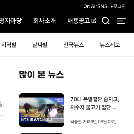
On Air
SNS
로그인
청자마당
회사소개
채용공고
검
색
지역별
날짜별
전국뉴스
뉴스제보
많이 본 뉴스
70대 온열질환 숨지고,
저수지 물고기 집단 폐
사
박승환 2026년 08월 03일