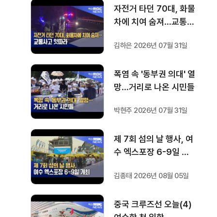
자전거 타던 70대, 화물
차에 치여 숨져…교통사
고 잇따라
김하은 2026년 07월 31일
폭염 속 '동부권 의대' 열
망…거리로 나온 시민들
박현주 2026년 07월 31일
제 7회 섬의 날 행사, 여
수 엑스포장 6-9일 개
최
김종태 2026년 08월 05일
중국 크루즈선 오늘(4)