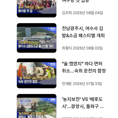
여수항 첫 입항
김주희 2026년 08월 04일
전남광주시, 여수서 김
밥&소금 페스티벌 개최
최황지 2026년 08월 02일
"술 깼겠지" 하다 면허
취소…숙취 운전의 함정
전재웅 2026년 07월 31일
'농지보전' VS '배후도
시'…광양시, 돌파구 찾
을까?