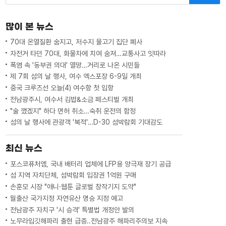
많이 본 뉴스
70대 온열질환 숨지고, 저수지 물고기 집단 폐사
자전거 타던 70대, 화물차에 치여 숨져…교통사고 잇따라
폭염 속 '동부권 의대' 열망…거리로 나온 시민들
제 7회 섬의 날 행사, 여수 엑스포장 6-9일 개최
중국 크루즈선 오늘(4) 여수항 첫 입항
전남광주시, 여수서 김밥&소금 페스티벌 개최
"술 깼겠지" 하다 면허 취소…숙취 운전의 함정
섬의 날 행사에 관광객 '북적'…D-30 섬박람회 기대감도
최신 뉴스
포스코퓨처엠, 국내 배터리 업체에 LFP용 양극재 장기 공급
섬 지역 자치단체, 섬박람회 입장권 1억원 구매
손훈모 시장 "애니·웹툰 글로벌 창작기지 도약"
월출산 국가지정 자연유산 명승 지정 예고
전남광주 자치구 '시 승격' 특별법 개정안 발의
노무라입깃해파리 출현 급증..전남광주 해파리주의보 지속