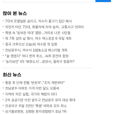
많이 본 뉴스
70대 온열질환 숨지고, 저수지 물고기 집단 폐사
자전거 타던 70대, 화물차에 치여 숨져…교통사고 잇따라
폭염 속 '동부권 의대' 열망…거리로 나온 시민들
제 7회 섬의 날 행사, 여수 엑스포장 6-9일 개최
중국 크루즈선 오늘(4) 여수항 첫 입항
전남광주시, 여수서 김밥&소금 페스티벌 개최
"술 깼겠지" 하다 면허 취소…숙취 운전의 함정
'농지보전' VS '배후도시'…광양시, 돌파구 찾을까?
최신 뉴스
통합 후 단체 헌혈 '반토막'.."조직 개편부터"
전남광주 아파트 가격 이번 달도 오름세
지역의 작은 실험, 국가의 해법이 되다
2차 공공기관 이전 앞두고 전남광주 유치 대상 확대
프로야구 주말 3연전 '폭염' 여파로 모두 취소
성가롤로병원, 심평원 환자경험평가 호남 1위