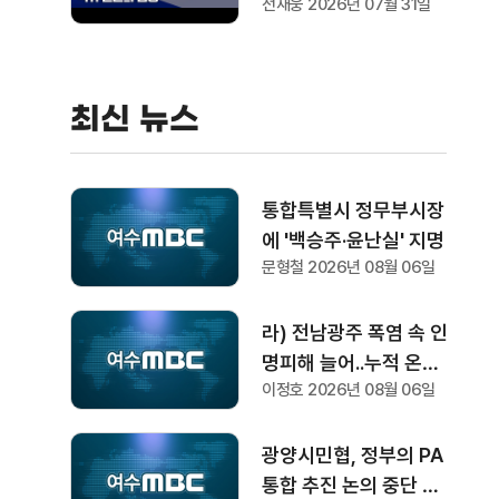
전재웅 2026년 07월 31일
최신 뉴스
통합특별시 정무부시장
에 '백승주·윤난실' 지명
문형철 2026년 08월 06일
라) 전남광주 폭염 속 인
명피해 늘어..누적 온열
이정호 2026년 08월 06일
질환자 212명
광양시민협, 정부의 PA
통합 추진 논의 중단 촉