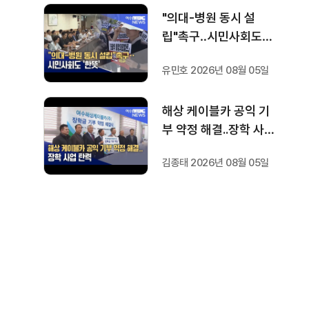
"의대-병원 동시 설
립"촉구‥시민사회도
'한뜻'
유민호 2026년 08월 05일
해상 케이블카 공익 기
부 약정 해결..장학 사업
탄력
김종태 2026년 08월 05일