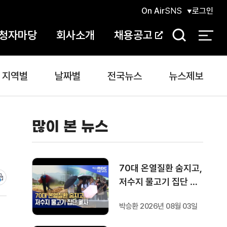
On Air
SNS
로그인
청자마당
회사소개
채용공고
검
색
지역별
날짜별
전국뉴스
뉴스제보
많이 본 뉴스
70대 온열질환 숨지고,
저수지 물고기 집단 폐
사
박승환 2026년 08월 03일