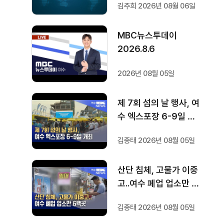
김주희 2026년 08월 06일
구
MBC뉴스투데이
2026.8.6
2026년 08월 05일
제 7회 섬의 날 행사, 여
수 엑스포장 6-9일 개
최
김종태 2026년 08월 05일
산단 침체, 고물가 이중
고..여수 폐업 업소만 6
백곳
김종태 2026년 08월 05일