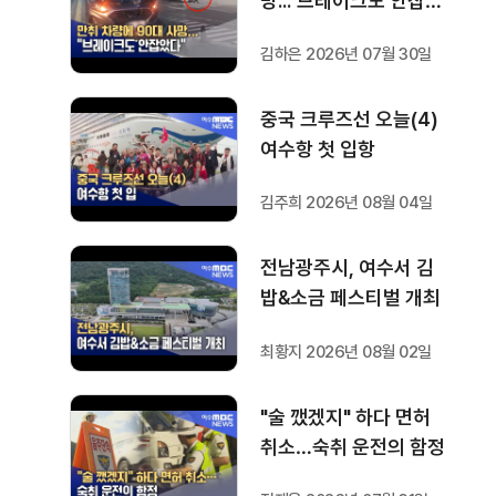
망..."브레이크도 안잡았
다"
김하은 2026년 07월 30일
중국 크루즈선 오늘(4)
여수항 첫 입항
김주희 2026년 08월 04일
전남광주시, 여수서 김
밥&소금 페스티벌 개최
최황지 2026년 08월 02일
"술 깼겠지" 하다 면허
취소…숙취 운전의 함정