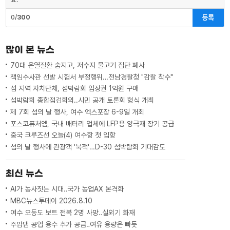
등록
0/
300
많이 본 뉴스
70대 온열질환 숨지고, 저수지 물고기 집단 폐사
책임수사관 선발 시험서 부정행위…전남경찰청 "감찰 착수"
섬 지역 자치단체, 섬박람회 입장권 1억원 구매
섬박람회 종합점검회의..시민 공개 토론회 형식 개최
제 7회 섬의 날 행사, 여수 엑스포장 6-9일 개최
포스코퓨처엠, 국내 배터리 업체에 LFP용 양극재 장기 공급
중국 크루즈선 오늘(4) 여수항 첫 입항
섬의 날 행사에 관광객 '북적'…D-30 섬박람회 기대감도
최신 뉴스
AI가 농사짓는 시대‥국가 농업AX 본격화
MBC뉴스투데이 2026.8.10
여수 오동도 보트 전복 2명 사망‥실외기 화재
주암댐 공업 용수 추가 공급‥여유 용량은 빠듯