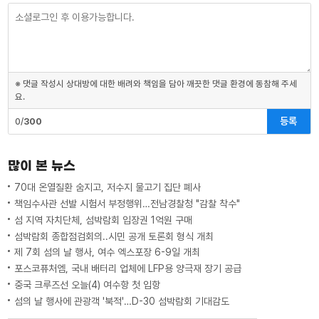
※ 댓글 작성시 상대방에 대한 배려와 책임을 담아 깨끗한 댓글 환경에 동참해 주세
요.
등록
0/
300
많이 본 뉴스
70대 온열질환 숨지고, 저수지 물고기 집단 폐사
책임수사관 선발 시험서 부정행위…전남경찰청 "감찰 착수"
섬 지역 자치단체, 섬박람회 입장권 1억원 구매
섬박람회 종합점검회의..시민 공개 토론회 형식 개최
제 7회 섬의 날 행사, 여수 엑스포장 6-9일 개최
포스코퓨처엠, 국내 배터리 업체에 LFP용 양극재 장기 공급
중국 크루즈선 오늘(4) 여수항 첫 입항
섬의 날 행사에 관광객 '북적'…D-30 섬박람회 기대감도