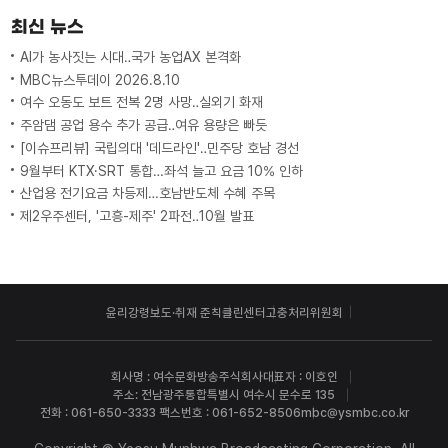
최신 뉴스
AI가 농사짓는 시대‥국가 농업AX 본격화
MBC뉴스투데이 2026.8.10
여수 오동도 보트 전복 2명 사망‥실외기 화재
주암댐 공업 용수 추가 공급‥여유 용량은 빠듯
[이슈프리뷰] 국립의대 '데드라인'‥민주당 호남 경선
9월부터 KTX·SRT 통합…좌석 늘고 요금 10% 인하
산업용 전기요금 차등제…호남반도체 수혜 주목
제2우주센터, '고흥-제주' 2파전‥10월 발표
윤리강령
보도·취재 준칙
클린센터
고충처리위원회
회사명 : 여수문화방송주식회사
대표자 : 이호인
주소: 전남광주통합특별시 여수시 문수로 135
전화 : 061-650-3333 팩스번호 : 061-652-8506
mbc@ysmbc.co.kr