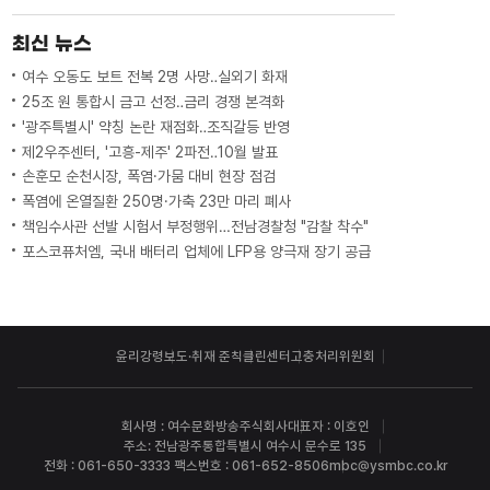
최신 뉴스
여수 오동도 보트 전복 2명 사망‥실외기 화재
25조 원 통합시 금고 선정‥금리 경쟁 본격화
'광주특별시' 약칭 논란 재점화‥조직갈등 반영
제2우주센터, '고흥-제주' 2파전‥10월 발표
손훈모 순천시장, 폭염·가뭄 대비 현장 점검
폭염에 온열질환 250명·가축 23만 마리 폐사
책임수사관 선발 시험서 부정행위…전남경찰청 "감찰 착수"
포스코퓨처엠, 국내 배터리 업체에 LFP용 양극재 장기 공급
윤리강령
보도·취재 준칙
클린센터
고충처리위원회
회사명 : 여수문화방송주식회사
대표자 : 이호인
주소: 전남광주통합특별시 여수시 문수로 135
전화 : 061-650-3333 팩스번호 : 061-652-8506
mbc@ysmbc.co.kr