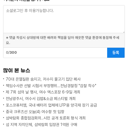
※ 댓글 작성시 상대방에 대한 배려와 책임을 담아 깨끗한 댓글 환경에 동참해 주세
요.
등록
0/
300
많이 본 뉴스
70대 온열질환 숨지고, 저수지 물고기 집단 폐사
책임수사관 선발 시험서 부정행위…전남경찰청 "감찰 착수"
제 7회 섬의 날 행사, 여수 엑스포장 6-9일 개최
전남광주시, 여수서 김밥&소금 페스티벌 개최
포스코퓨처엠, 국내 배터리 업체에 LFP용 양극재 장기 공급
중국 크루즈선 오늘(4) 여수항 첫 입항
섬박람회 종합점검회의..시민 공개 토론회 형식 개최
섬 지역 자치단체, 섬박람회 입장권 1억원 구매