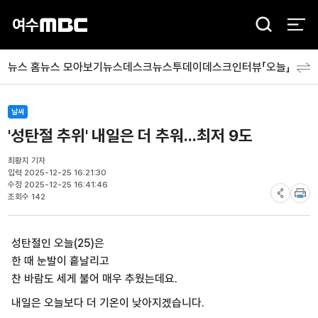
검
색
뉴스 홈
뉴스 모아보기
뉴스데스크
뉴스투데이
데스크인터뷰「오늘」
분야
날씨
'성탄절 추위' 내일은 더 추워...최저 9도
최황지 기자
입력 2025-12-25 16:21:30
수정 2025-12-25 16:41:46
조회수 142
성탄절인 오늘(25)은
한 때 눈발이 흩날리고
찬 바람도 세게 불어 매우 추웠는데요.
내일은 오늘보다 더 기온이 낮아지겠습니다.