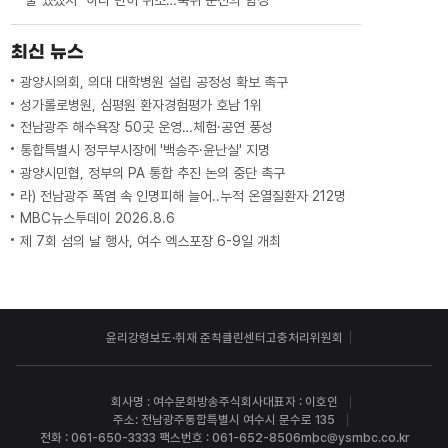
최신 뉴스
광양시의회, 의대 대학병원 설립 공정성 확보 촉구
성가롤로병원, 심평원 환자경험평가 호남 1위
전남광주 해수욕장 50곳 운영…체험·공연 풍성
통합특별시 정무부시장에 '백승주·윤난실' 지명
광양시민협, 정부의 PA 통합 추진 논의 중단 촉구
라) 전남광주 폭염 속 인명피해 늘어..누적 온열질환자 212명
MBC뉴스투데이 2026.8.6
제 7회 섬의 날 행사, 여수 엑스포장 6-9일 개최
윤리강령
보도·취재 준칙
클린센터
고충처리위원회
회사명 : 여수문화방송주식회사
대표자 : 이호인
주소: 전남광주통합특별시 여수시 문수로 135
전화 : 061-650-3333 팩스번호 : 061-652-8506
mbc@ysmbc.co.kr