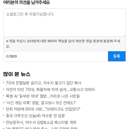
여러분의 의견을 남겨주세요
※ 댓글 작성시 상대방에 대한 배려와 책임을 담아 깨끗한 댓글 환경에 동참해 주세
요.
등록
0/
300
많이 본 뉴스
70대 온열질환 숨지고, 저수지 물고기 집단 폐사
자전거 타던 70대, 화물차에 치여 숨져…교통사고 잇따라
폭염 속 '동부권 의대' 열망…거리로 나온 시민들
'사건 개입 의혹' 경찰, 알고보니 5년 전에도?
만취 차량에 90대 사망..."브레이크도 안잡았다"
중국 크루즈선 오늘(4) 여수항 첫 입항
전남광주시, 여수서 김밥&소금 페스티벌 개최
"술 깼겠지" 하다 면허 취소…숙취 운전의 함정