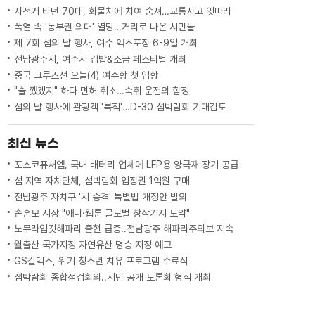
자전거 타던 70대, 화물차에 치여 숨져…교통사고 잇따라
폭염 속 '동부권 의대' 열망…거리로 나온 시민들
제 7회 섬의 날 행사, 여수 엑스포장 6-9일 개최
전남광주시, 여수서 김밥&소금 페스티벌 개최
중국 크루즈선 오늘(4) 여수항 첫 입항
"술 깼겠지" 하다 면허 취소…숙취 운전의 함정
섬의 날 행사에 관광객 '북적'…D-30 섬박람회 기대감도
최신 뉴스
포스코퓨처엠, 국내 배터리 업체에 LFP용 양극재 장기 공급
섬 지역 자치단체, 섬박람회 입장권 1억원 구매
전남광주 자치구 '시 승격' 특별법 개정안 발의
손훈모 시장 "애니·웹툰 글로벌 창작기지 도약"
노무라입깃해파리 출현 급증..전남광주 해파리주의보 지속
월출산 국가지정 자연유산 명승 지정 예고
GS칼텍스, 위기 청소년 치유 프로그램 수료식
섬박람회 종합점검회의..시민 공개 토론회 형식 개최