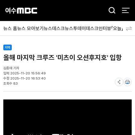
검
색
뉴스 홈
뉴스 모아보기
뉴스데스크
뉴스투데이
데스크인터뷰「오늘」
분야
지역
올해 마지막 크루즈 '미츠이 오션후지호' 입항
김종태 기자
입력 2025-11-20 15:56:49
수정 2025-11-20 16:53:40
조회수 83