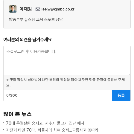
이재원
leejw@kjmbc.co.kr
방송본부 뉴스팀 교육 스포츠 담당
여러분의 의견을 남겨주세요
※ 댓글 작성시 상대방에 대한 배려와 책임을 담아 깨끗한 댓글 환경에 동참해 주세
요.
등록
0/
300
많이 본 뉴스
70대 온열질환 숨지고, 저수지 물고기 집단 폐사
자전거 타던 70대, 화물차에 치여 숨져…교통사고 잇따라