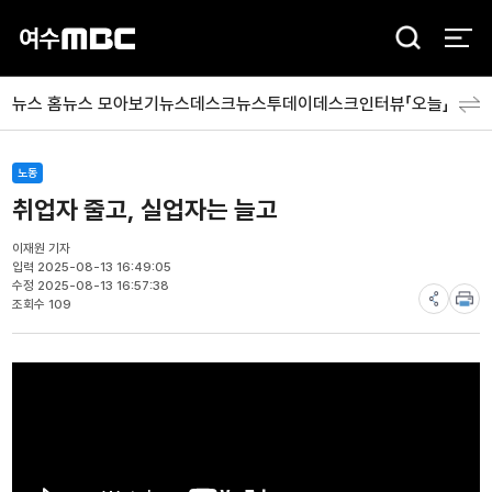
검
색
뉴스 홈
뉴스 모아보기
뉴스데스크
뉴스투데이
데스크인터뷰「오늘」
분야
노동
취업자 줄고, 실업자는 늘고
이재원 기자
입력 2025-08-13 16:49:05
수정 2025-08-13 16:57:38
조회수 109