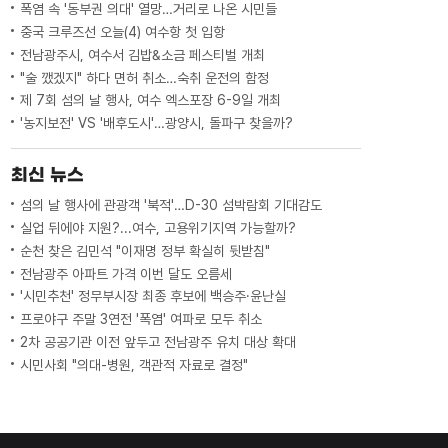
폭염 속 '동부권 의대' 열망…거리로 나온 시민들
중국 크루즈선 오늘(4) 여수항 첫 입항
전남광주시, 여수서 김밥&소금 페스티벌 개최
"술 깼겠지" 하다 면허 취소…숙취 운전의 함정
제 7회 섬의 날 행사, 여수 엑스포장 6-9일 개최
'농지보전' VS '배후도시'…광양시, 돌파구 찾을까?
최신 뉴스
섬의 날 행사에 관광객 '북적'…D-30 섬박람회 기대감도
실업 뒤에야 지원?...여수, 고용위기지역 가능할까?
순천 찾은 김민석 "이재명 정부 확실히 뒷받침"
전남광주 아파트 가격 이번 달도 오름세
'시민추천' 정무부시장 최종 후보에 백승주·윤난실
프로야구 주말 3연전 '폭염' 여파로 모두 취소
2차 공공기관 이전 앞두고 전남광주 유치 대상 확대
시민사회 "의대-병원, 객관적 자료로 결정"