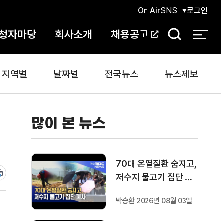
On Air
SNS
로그인
청자마당
회사소개
채용공고
검
색
지역별
날짜별
전국뉴스
뉴스제보
많이 본 뉴스
70대 온열질환 숨지고,
저수지 물고기 집단 폐
사
박승환 2026년 08월 03일