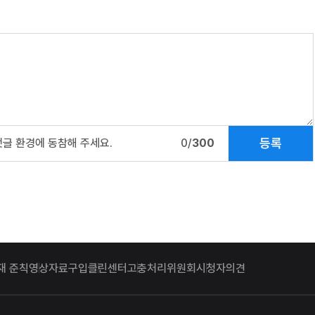
등록
댓글 환경에 동참해 주세요.
0/
300
재 준칙
영상자료구입
클린센터
고충처리위원회
시청자의견