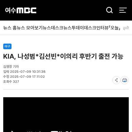
검
색
뉴스 홈
뉴스 모아보기
뉴스데스크
뉴스투데이
데스크인터뷰「오늘」
분야
야구
KIA, 나성범*김선빈*이의리 후반기 출전 가능
김영창 기자
입력 2025-07-09 10:31:38
수정 2025-07-09 17:11:02
조회수 327