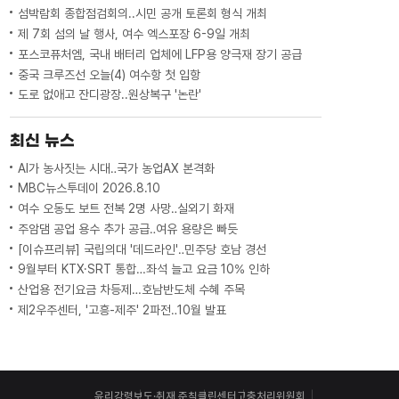
섬박람회 종합점검회의..시민 공개 토론회 형식 개최
제 7회 섬의 날 행사, 여수 엑스포장 6-9일 개최
포스코퓨처엠, 국내 배터리 업체에 LFP용 양극재 장기 공급
중국 크루즈선 오늘(4) 여수항 첫 입항
도로 없애고 잔디광장..원상복구 '논란'
최신 뉴스
AI가 농사짓는 시대‥국가 농업AX 본격화
MBC뉴스투데이 2026.8.10
여수 오동도 보트 전복 2명 사망‥실외기 화재
주암댐 공업 용수 추가 공급‥여유 용량은 빠듯
[이슈프리뷰] 국립의대 '데드라인'‥민주당 호남 경선
9월부터 KTX·SRT 통합…좌석 늘고 요금 10% 인하
산업용 전기요금 차등제…호남반도체 수혜 주목
제2우주센터, '고흥-제주' 2파전‥10월 발표
윤리강령
보도·취재 준칙
클린센터
고충처리위원회