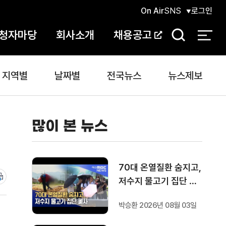
On Air
SNS
로그인
청자마당
회사소개
채용공고
검
색
지역별
날짜별
전국뉴스
뉴스제보
많이 본 뉴스
70대 온열질환 숨지고,
저수지 물고기 집단 폐
사
박승환 2026년 08월 03일