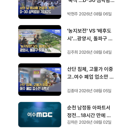
'북적'…D-30 섬박람회
기대감도
박현주 2026년 08월 06일
'농지보전' VS '배후도
시'…광양시, 돌파구 찾
을까?
김주희 2026년 08월 04일
산단 침체, 고물가 이중
고..여수 폐업 업소만 6
백곳
김종태 2026년 08월 05일
순천 남정동 아파트서
정전…18시간 만에 복
김하은 2026년 08월 02일
구