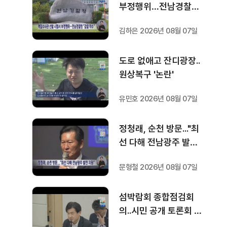
부정행위…전남경찰청
"감찰 착수"
김하은 2026년 08월 07일
도로 없애고 잔디광장..
원상복구 '논란'
유민호 2026년 08월 07일
정청래, 순천 방문..."최
선 다해 전남광주 발전
지원"
문형철 2026년 08월 07일
섬박람회 종합점검회
의..시민 공개 토론회 형
식 개최