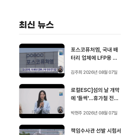
최신 뉴스
포스코퓨처엠, 국내 배
터리 업체에 LFP용 양
극재 장기 공급
김주희 2026년 08월 07일
로컬ESC]섬의 날 개막
에 '들썩'…휴가철 전시·
영화 '풍성'
박현주 2026년 08월 07일
책임수사관 선발 시험서