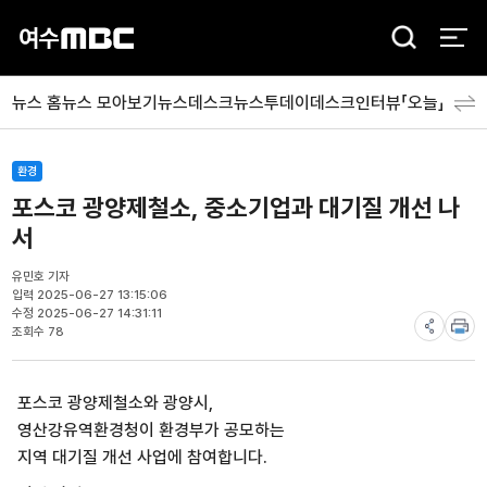
검
색
뉴스 홈
뉴스 모아보기
뉴스데스크
뉴스투데이
데스크인터뷰「오늘」
분야
환경
포스코 광양제철소, 중소기업과 대기질 개선 나
서
유민호 기자
입력 2025-06-27 13:15:06
수정 2025-06-27 14:31:11
조회수 78
포스코 광양제철소와 광양시,
영산강유역환경청이 환경부가 공모하는
지역 대기질 개선 사업에 참여합니다.