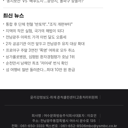
'농지보전' VS '배후도시'…광양시, 돌파구 찾을까?
최신 뉴스
통합 후 단체 헌혈 '반토막'.."조직 개편부터"
지역의 작은 실험, 국가의 해법이 되다
전남광주 아파트 가격 이번 달도 오름세
2차 공공기관 이전 앞두고 전남광주 유치 대상 확대
프로야구 주말 3연전 '폭염' 여파로 모두 취소
성가롤로병원, 심평원 환자경험평가 호남 1위
순천만서 남해안 최초 '저어새' 번식 확인
섬 여행비 절반 돌려준다…최대 10만 원 환급
윤리강령
보도·취재 준칙
클린센터
고충처리위원회
회사명 : 여수문화방송주식회사
대표자 : 이호인
주소: 전남광주통합특별시 여수시 문수로 135
전화 : 061-650-3333 팩스번호 : 061-652-8506
mbc@ysmbc.co.kr