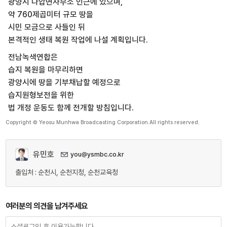
광양시 다압면사무소 인근에 있으며,
약 760제곱미터 규모 땅을
시민 모금으로 사들인 뒤
본격적인 생태 복원 작업에 나설 계획입니다.
전남녹색연합은
습지 복원을 마무리하면
광양시에 땅을 기부채납할 예정으로
습지원형보전을 위한
법 개정 운동도 함께 전개할 방침입니다.
Copyright © Yeosu Munhwa Broadcasting Corporation.All rights reserved.
유민호
you@ysmbc.co.kr
출입처 : 순천시, 순천지청, 순천교육청
여러분의 의견을 남겨주세요