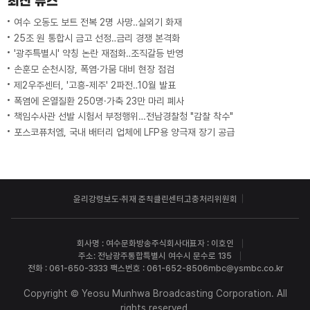
최신 뉴스
여수 오동도 보트 전복 2명 사망‥실외기 화재
25조 원 통합시 금고 선정‥금리 경쟁 본격화
'광주특별시' 약칭 논란 재점화‥조직갈등 반영
손훈모 순천시장, 폭염·가뭄 대비 현장 점검
제2우주센터, '고흥-제주' 2파전‥10월 발표
폭염에 온열질환 250명·가축 23만 마리 폐사
책임수사관 선발 시험서 부정행위…전남경찰청 "감찰 착수"
포스코퓨처엠, 국내 배터리 업체에 LFP용 양극재 장기 공급
윤리강령
보도·취재 준칙
클린센터
고충처리위원회
회사명 : 여수문화방송주식회사
대표자 : 이호인
주소: 전남광주통합특별시 여수시 문수로 135
전화 : 061-650-3333 팩스번호 : 061-652-8506
mbc@ysmbc.co.kr
Copyright © Yeosu Munhwa Broadcasting Corporation. All
rights reserved.