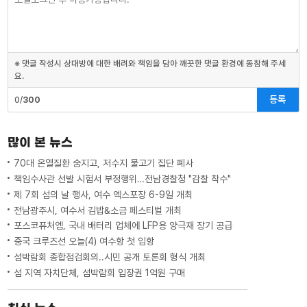
※ 댓글 작성시 상대방에 대한 배려와 책임을 담아 깨끗한 댓글 환경에 동참해 주세
요.
등록
0/
300
많이 본 뉴스
70대 온열질환 숨지고, 저수지 물고기 집단 폐사
책임수사관 선발 시험서 부정행위…전남경찰청 "감찰 착수"
제 7회 섬의 날 행사, 여수 엑스포장 6-9일 개최
전남광주시, 여수서 김밥&소금 페스티벌 개최
포스코퓨처엠, 국내 배터리 업체에 LFP용 양극재 장기 공급
중국 크루즈선 오늘(4) 여수항 첫 입항
섬박람회 종합점검회의..시민 공개 토론회 형식 개최
섬 지역 자치단체, 섬박람회 입장권 1억원 구매