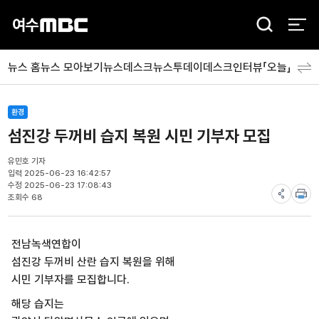
검
색
뉴스 홈
뉴스 모아보기
뉴스데스크
뉴스투데이
데스크인터뷰「오늘」
분야
환경
섬진강 두꺼비 습지 복원 시민 기부자 모집
유민호 기자
입력 2025-06-23 16:42:57
수정 2025-06-23 17:08:43
조회수 68
전남녹색연합이
섬진강 두꺼비 산란 습지 복원을 위해
시민 기부자를 모집합니다.
해당 습지는