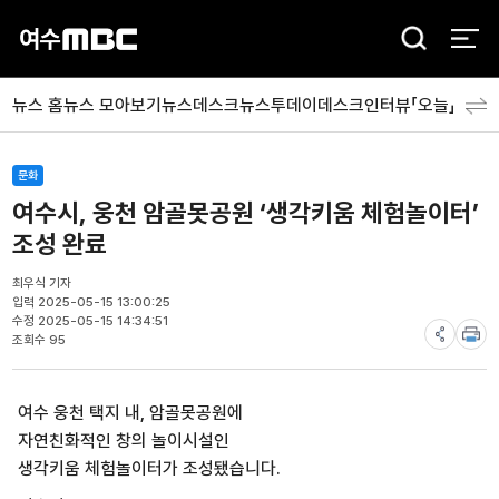
검
색
뉴스 홈
뉴스 모아보기
뉴스데스크
뉴스투데이
데스크인터뷰「오늘」
분야
문화
여수시, 웅천 암골못공원 ‘생각키움 체험놀이터’
조성 완료
최우식 기자
입력 2025-05-15 13:00:25
수정 2025-05-15 14:34:51
조회수 95
여수 웅천 택지 내, 암골못공원에
자연친화적인 창의 놀이시설인
생각키움 체험놀이터가 조성됐습니다.