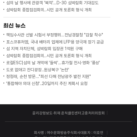
섬의 날 행사에 관광객 '북적'…D-30 섬박람회 기대감도
섬박람회 종합점검회의..시민 공개 토론회 형식 개최
최신 뉴스
책임수사관 선발 시험서 부정행위…전남경찰청 "감찰 착수"
포스코퓨처엠, 국내 배터리 업체에 LFP용 양극재 장기 공급
섬 지역 자치단체, 섬박람회 입장권 1억원 구매
섬박람회 종합점검회의..시민 공개 토론회 형식 개최
로컬ESC]섬의 날 개막에 '들썩'…휴가철 전시·영화 '풍성'
도로 없애고 잔디광장..원상복구 '논란'
정청래, 순천 방문..."최선 다해 전남광주 발전 지원"
'통합해야 의대 신청'‥20일까지 추진 계획서 요청
윤리강령
보도·취재 준칙
클린센터
고충처리위원회
회사명 : 여수문화방송주식회사
대표자 : 이호인