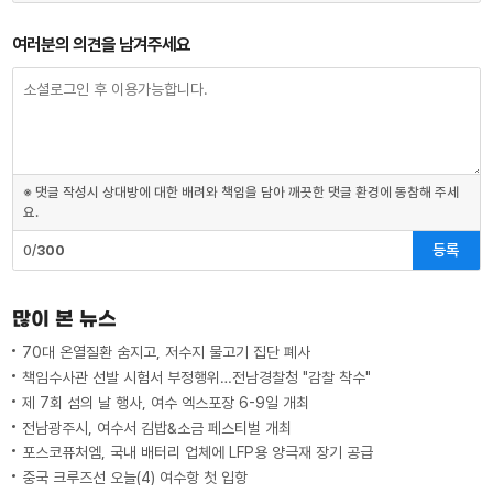
여러분의 의견을 남겨주세요
※ 댓글 작성시 상대방에 대한 배려와 책임을 담아 깨끗한 댓글 환경에 동참해 주세
요.
등록
0/
300
많이 본 뉴스
70대 온열질환 숨지고, 저수지 물고기 집단 폐사
책임수사관 선발 시험서 부정행위…전남경찰청 "감찰 착수"
제 7회 섬의 날 행사, 여수 엑스포장 6-9일 개최
전남광주시, 여수서 김밥&소금 페스티벌 개최
포스코퓨처엠, 국내 배터리 업체에 LFP용 양극재 장기 공급
중국 크루즈선 오늘(4) 여수항 첫 입항