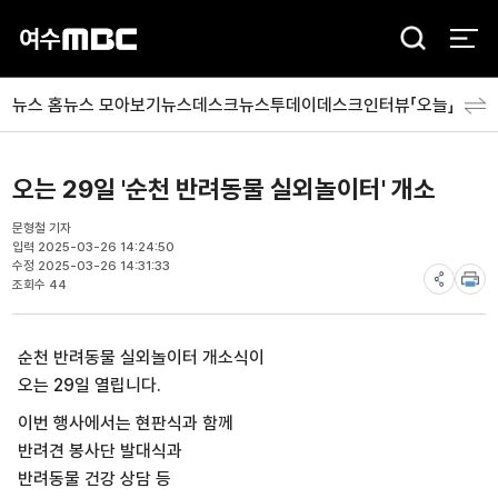
검
색
뉴스 홈
뉴스 모아보기
뉴스데스크
뉴스투데이
데스크인터뷰「오늘」
분야
오는 29일 '순천 반려동물 실외놀이터' 개소
문형철 기자
입력 2025-03-26 14:24:50
수정 2025-03-26 14:31:33
조회수 44
순천 반려동물 실외놀이터 개소식이
오는 29일 열립니다.
이번 행사에서는 현판식과 함께
반려견 봉사단 발대식과
반려동물 건강 상담 등