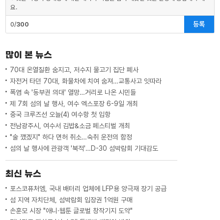
요.
등록
0/
300
많이 본 뉴스
70대 온열질환 숨지고, 저수지 물고기 집단 폐사
자전거 타던 70대, 화물차에 치여 숨져…교통사고 잇따라
폭염 속 '동부권 의대' 열망…거리로 나온 시민들
제 7회 섬의 날 행사, 여수 엑스포장 6-9일 개최
중국 크루즈선 오늘(4) 여수항 첫 입항
전남광주시, 여수서 김밥&소금 페스티벌 개최
"술 깼겠지" 하다 면허 취소…숙취 운전의 함정
섬의 날 행사에 관광객 '북적'…D-30 섬박람회 기대감도
최신 뉴스
포스코퓨처엠, 국내 배터리 업체에 LFP용 양극재 장기 공급
섬 지역 자치단체, 섬박람회 입장권 1억원 구매
손훈모 시장 "애니·웹툰 글로벌 창작기지 도약"