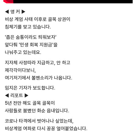
◀ 앵 커 ▶
비상 계엄 사태 이후로 골목 상권이
침체기를 맞고 있습니다.
'좁은 숨통이라도 틔워보자'
앞다퉈 '민생 회복 지원금'을
나눠주고 있는데요.
지자체 사정따라 지급하고, 안 하고
제각각이다보니,
여기저기에서 볼멘소리가 나옵니다.
임지은 기자가 보도합니다.
◀ 리포트 ▶
5년 전만 해도 골목 골목이
사람들로 붐볐던 화순 읍내입니다.
코로나 타격에서 벗어나나 싶었는데,
비상계엄 여파로 다시 꽁꽁 얼어붙었습니다.