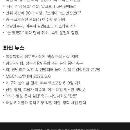
'사건 개입 의혹' 경찰, 알고보니 5년 전에도?
만취 차량에 90대 사망..."브레이크도 안잡았다"
중국 크루즈선 오늘(4) 여수항 첫 입항
전남광주시, 여수서 김밥&소금 페스티벌 개최
"술 깼겠지" 하다 면허 취소…숙취 운전의 함정
최신 뉴스
통합특별시 정무부시장에 '백승주·윤난실' 지명
광양시민협, 정부의 PA 통합 추진 논의 중단 촉구
라) 전남광주 폭염 속 인명피해 늘어..누적 온열질환자 212명
MBC뉴스투데이 2026.8.6
제 7회 섬의 날 행사, 여수 엑스포장 6-9일 개최
산단 침체, 고물가 이중고..여수 폐업 업소만 6백곳
"의대-병원 동시 설립"촉구‥시민사회도 '한뜻'
해상 케이블카 공익 기부 약정 해결..장학 사업 탄력